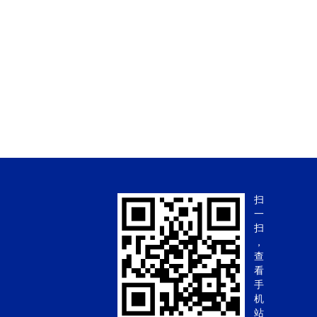
扫
一
扫
，
查
看
手
机
站